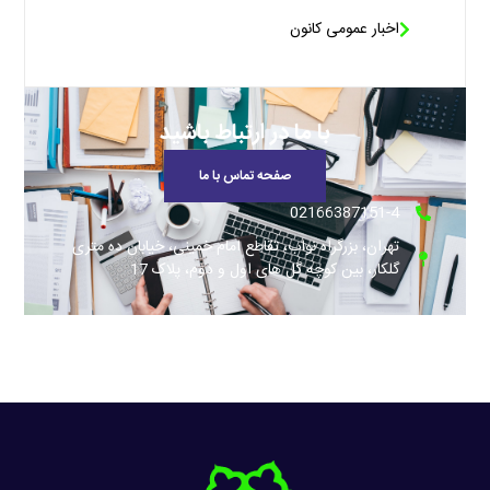
اخبار عمومی کانون
با ما در ارتباط باشید
صفحه تماس با ما
02166387151-4
تهران، بزرگراه نواب، تقاطع امام خمینی، خیابان ده متری
گلکار، بین کوچه گل های اول و دوم، پلاک 17