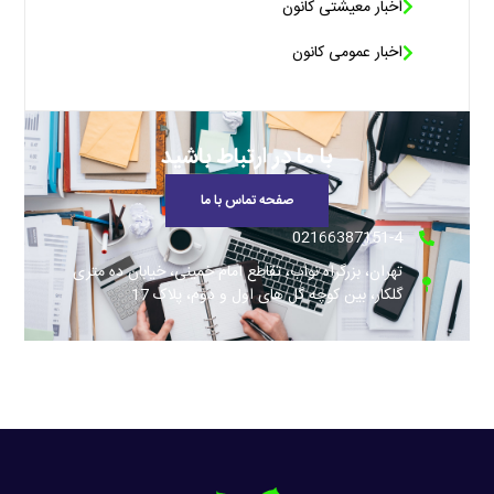
اخبار معیشتی کانون
اخبار عمومی کانون
با ما در ارتباط باشید
صفحه تماس با ما
02166387151-4
تهران، بزرگراه نواب، تقاطع امام خمینی، خیابان ده متری
گلکار، بین کوچه گل های اول و دوم، پلاک 17