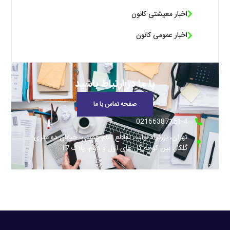
اخبار معیشتی کانون
اخبار عمومی کانون
با ما در ارتباط باشید
صفحه تماس با ما
02166387151-4
تهران، بزرگراه نواب، تقاطع امام خمینی، خیابان ده متری
گلکار، بین کوچه گل های اول و دوم، پلاک 17