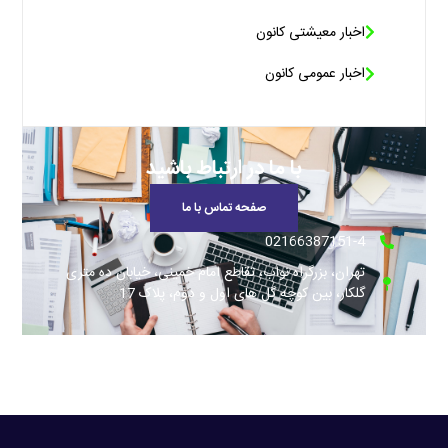
اخبار معیشتی کانون
اخبار عمومی کانون
با ما در ارتباط باشید
صفحه تماس با ما
02166387151-4
تهران، بزرگراه نواب، تقاطع امام خمینی، خیابان ده متری
گلکار، بین کوچه گل های اول و دوم، پلاک 17