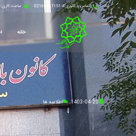
تماس با کانون: 4-02166387151
ساعت کاری: شنبه - 
خانه
اخ
1403-04-20
اطلاعیه ها