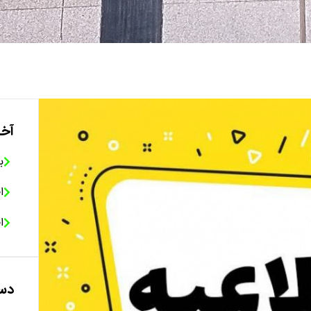
آخر
ب
ا
ا
دست