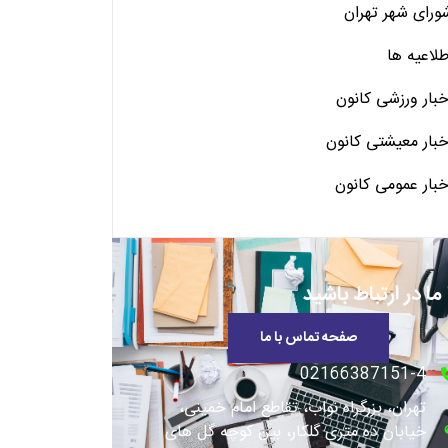
ورای شهر تهران
طلاعیه ها
خبار ورزشی کانون
خبار معیشتی کانون
خبار عمومی کانون
 ما در ارتباط باشید
صفحه تماس با ما
02166387151-4
تهران، بزرگراه نواب، تقاطع امام خمینی،
خیابان ده متری گلکار، بین کوچه گل های