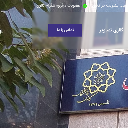
است عضویت در کانون
عضویت درگروه تلگرام کانون
گالری تصاویر
تماس با ما