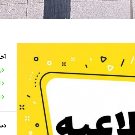
آخر
ب
ا
ا
دست