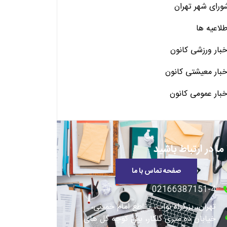
ورای شهر تهران
طلاعیه ها
خبار ورزشی کانون
خبار معیشتی کانون
خبار عمومی کانون
 ما در ارتباط باشید
صفحه تماس با ما
02166387151-4
تهران، بزرگراه نواب، تقاطع امام خمینی،
خیابان ده متری گلکار، بین کوچه گل های