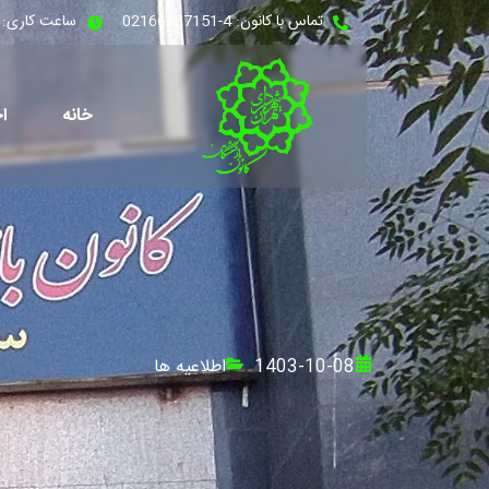
تماس با کانون: 4-02166387151
ساعت کاری: شنبه - 
خانه
اخ
1403-10-08
اطلاعیه ها