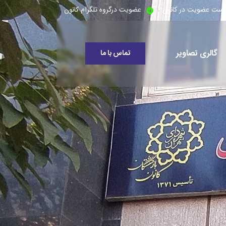
است عضویت در کانون
عضویت درگروه تلگرام کانون
گالری تصاویر
تماس با ما