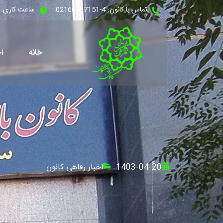
تماس با کانون: 4-02166387151
ساعت کاری: شنبه - 
خانه
اخ
1403-04-20
اخبار رفاهی کانون