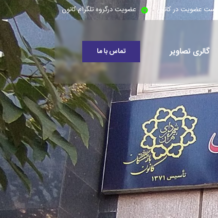
است عضویت در کانون
عضویت درگروه تلگرام کانون
گالری تصاویر
تماس با ما