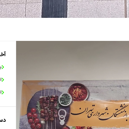
آخر
ب
ا
ا
دست