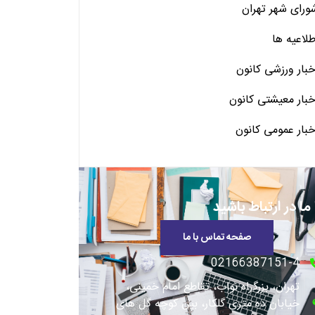
ورای شهر تهران
طلاعیه ها
خبار ورزشی کانون
خبار معیشتی کانون
خبار عمومی کانون
 ما در ارتباط باشید
صفحه تماس با ما
02166387151-4
تهران، بزرگراه نواب، تقاطع امام خمینی،
خیابان ده متری گلکار، بین کوچه گل های