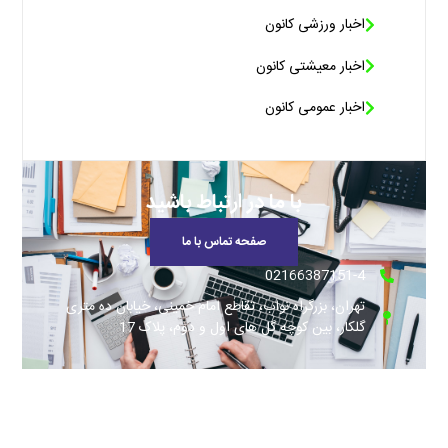
اخبار ورزشی کانون
اخبار معیشتی کانون
اخبار عمومی کانون
با ما در ارتباط باشید
صفحه تماس با ما
02166387151-4
تهران، بزرگراه نواب، تقاطع امام خمینی، خیابان ده متری
گلکار، بین کوچه گل های اول و دوم، پلاک 17