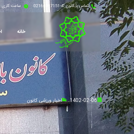
تماس با کانون: 4-02166387151
ساعت کاری: شنبه - 
خانه
اخ
1402-02-06
اخبار ورزشی کانون