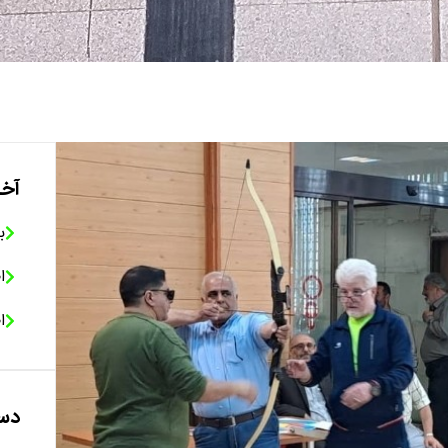
آخر
ب
ا
ا
دست