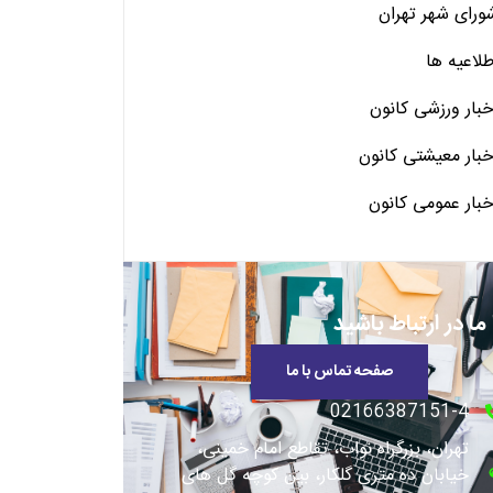
ورای شهر تهران
طلاعیه ها
خبار ورزشی کانون
خبار معیشتی کانون
خبار عمومی کانون
 ما در ارتباط باشید
صفحه تماس با ما
02166387151-4
تهران، بزرگراه نواب، تقاطع امام خمینی،
خیابان ده متری گلکار، بین کوچه گل های