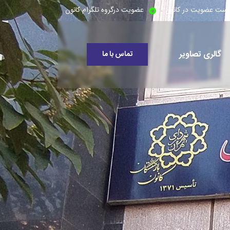
است عضویت در کانون
عضویت درگروه تلگرام کانون
گالری تصاویر
تماس با ما