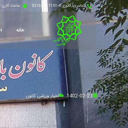
تماس با کانون: 4-02166387151
ساعت کاری: شنبه - 
خانه
اخ
1402-02-23
اخبار ورزشی کانون