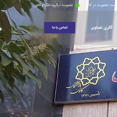
است عضویت در کانون
عضویت درگروه تلگرام کانون
گالری تصاویر
تماس با ما