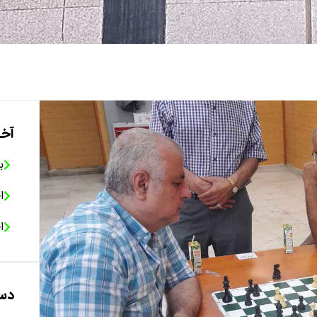
آخر
ب
ا
ا
دست