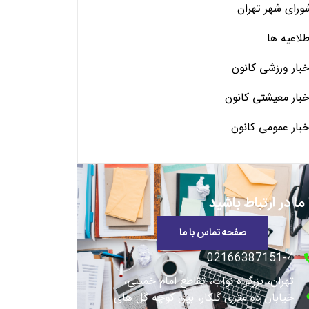
ورای شهر تهران
طلاعیه ها
خبار ورزشی کانون
خبار معیشتی کانون
خبار عمومی کانون
 ما در ارتباط باشید
صفحه تماس با ما
02166387151-4
تهران، بزرگراه نواب، تقاطع امام خمینی،
خیابان ده متری گلکار، بین کوچه گل های