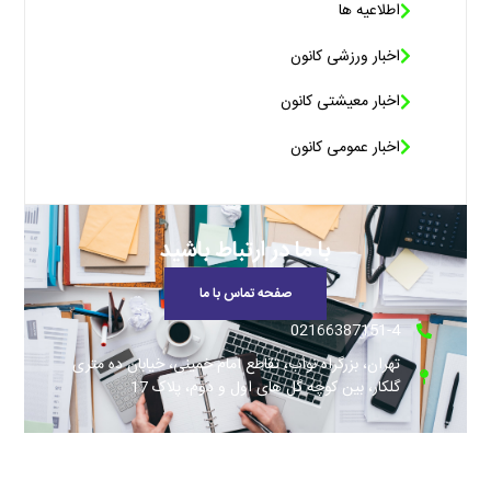
اطلاعیه ها
اخبار ورزشی کانون
اخبار معیشتی کانون
اخبار عمومی کانون
با ما در ارتباط باشید
صفحه تماس با ما
02166387151-4
تهران، بزرگراه نواب، تقاطع امام خمینی، خیابان ده متری
گلکار، بین کوچه گل های اول و دوم، پلاک 17