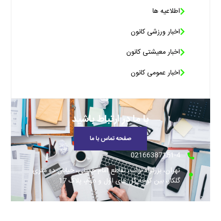
اطلاعیه ها
اخبار ورزشی کانون
اخبار معیشتی کانون
اخبار عمومی کانون
با ما در ارتباط باشید
صفحه تماس با ما
02166387151-4
تهران، بزرگراه نواب، تقاطع امام خمینی، خیابان ده متری
گلکار، بین کوچه گل های اول و دوم، پلاک 17