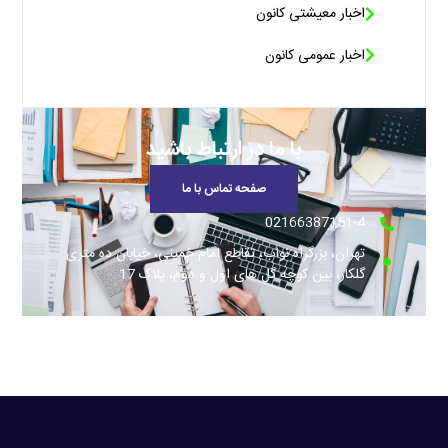
اخبار معیشتی کانون
اخبار عمومی کانون
با ما در ارتباط باشید
صفحه تماس با ما
02166387151-4
تهران، بزرگراه نواب، تقاطع امام خمینی، خیابان ده متری
گلکار، بین کوچه گل های اول و دوم، پلاک 17