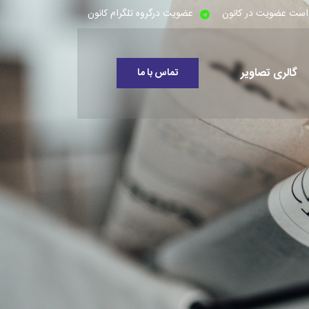
است عضویت در کانون
عضویت درگروه تلگرام کانون
گالری تصاویر
تماس با ما