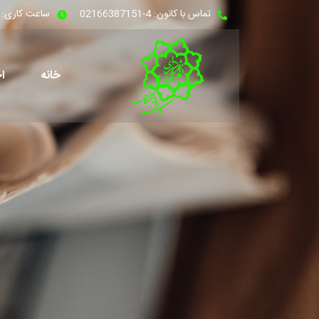
تماس با کانون: 4-02166387151
ساعت کاری: شنبه - 
خانه
اخ